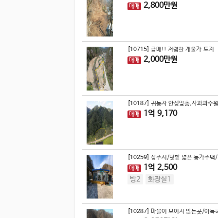
2,800
만원
매매
[10715]
급매!! 저렴한 개울가 토지
2,000
만원
매매
[10187]
귀농자 안성맞춤,사과과수원 
1
억
9,170
매매
[10259]
상주시/텃밭 넓은 농가주택/.
1
억
2,500
매매
방2
화장실1
[10287]
마을이 보이지 않는곳/아늑하