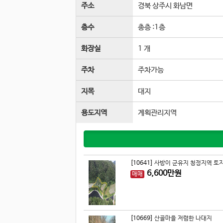
주소
경북 상주시 화남면
층수
총층 :
1
층
화장실
1 개
주차
주차가능
지목
대지
용도지역
계획관리지역
[10641]
사방이 군유지 청정지역 토
6,600
만원
매매
[10669]
산골마을 저렴한 나대지