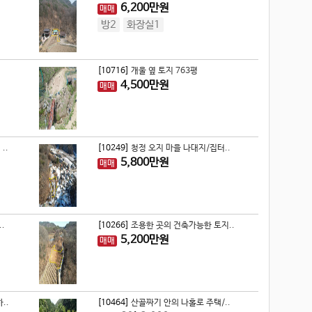
6,200
만원
매매
방2
화장실1
[10716]
개울 옆 토지 763평
4,500
만원
매매
..
[10249]
청정 오지 마을 나대지/집터..
5,800
만원
매매
.
[10266]
조용한 곳의 건축가능한 토지..
5,200
만원
매매
..
[10464]
산골짜기 안의 나홀로 주택/..