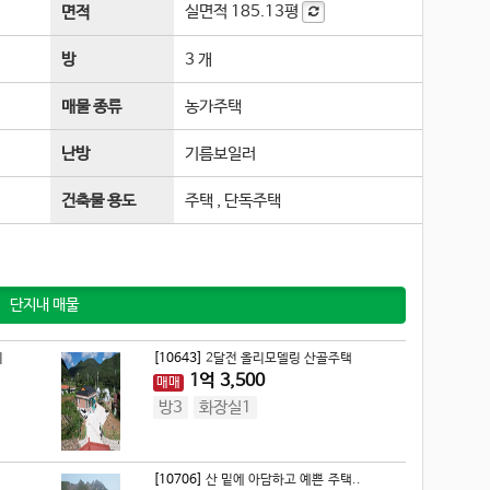
실면적
185.13평
면적
방
3 개
매물 종류
농가주택
난방
기름보일러
건축물 용도
주택 , 단독주택
단지내 매물
지
[10643]
2달전 올리모델링 산골주택
1
억
3,500
매매
방3
화장실1
[10706]
산 밑에 아담하고 예쁜 주택..