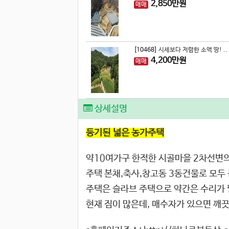
2,850
만원
매매
[10468]
시세보다 저렴한 소액 땅! ..
4,200
만원
매매
상세설명
등기된 넓은 농가주택
약10여가구 한적한 시골마을 2차선변의
주택 본채,축사,창고동 3동건물로 모두
주택은 슬라브 주택으로 약간은 수리가 
현재 짐이 많은데, 매수자가 있으면 깨