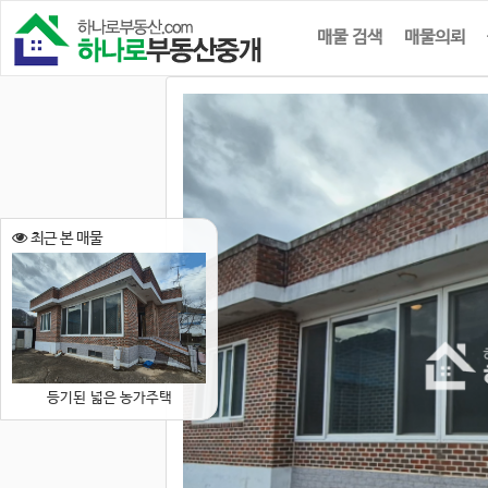
매물 검색
매물의뢰
최근 본 매물
등기된 넓은 농가주택