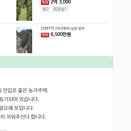
2
억
3,000
매매
방2
화장실1
[10577]
2차선변의 낮은 임야
6,500
만원
매매
 진입로 좋은 농가주택.
 등기되어 있습니다.
필요해 보입니다.
끗히 치워주신다 합니다.