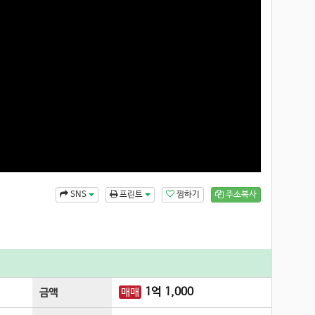
찜하기
주소복사
SNS
프린트
1
억
1,000
매매
금액