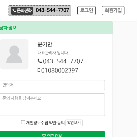
로그인
회원가입
043-544-7707
문의전화
당자 정보
윤기만
대표관리자 입니다.
043-544-7707
01080002397
개인정보수집 약관 동의
약관보기
연락요청