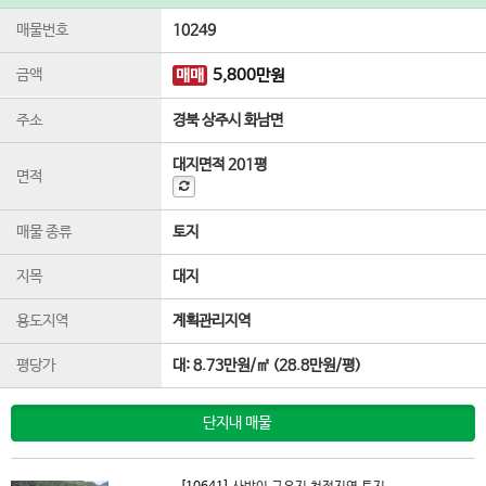
매물번호
10249
금액
매매
5,800
만원
주소
경북 상주시 화남면
대지면적
201평
면적
매물 종류
토지
지목
대지
용도지역
계획관리지역
평당가
대:
8.73만원/㎡
(
28.8만원/평
)
단지내 매물