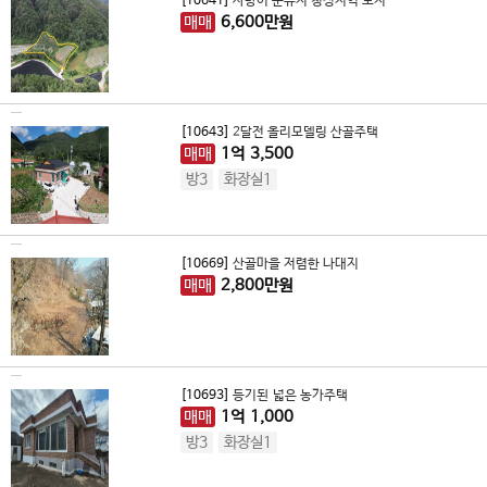
[10641]
사방이 군유지 청정지역 토지
매매
6,600
만원
[10643]
2달전 올리모델링 산골주택
매매
1
억
3,500
방3
화장실1
[10669]
산골마을 저렴한 나대지
매매
2,800
만원
[10693]
등기된 넓은 농가주택
매매
1
억
1,000
방3
화장실1