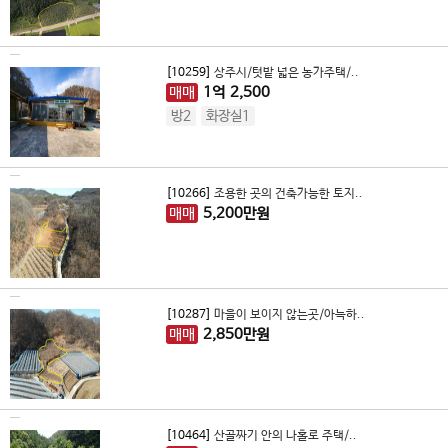
[10259]
상주시/텃밭 넓은 농가주택/..
매매
1
억
2,500
방2
화장실1
[10266]
조용한 곳의 건축가능한 토지..
매매
5,200
만원
[10287]
마을이 보이지 않는곳/아늑하..
매매
2,850
만원
[10464]
산골짜기 안의 나홀로 주택/..