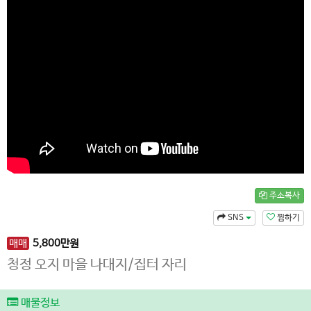
주소복사
SNS
찜하기
매매
5,800
만원
청정 오지 마을 나대지/집터 자리
매물정보