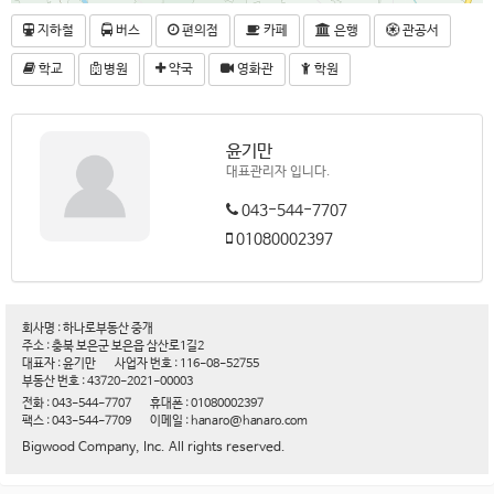
지하철
버스
편의점
카페
은행
관공서
학교
병원
약국
영화관
학원
윤기만
대표관리자 입니다.
043-544-7707
01080002397
회사명 : 하나로부동산 중개
주소 : 충북 보은군 보은읍 삼산로1길2
대표자 : 윤기만
사업자 번호 : 116-08-52755
부동산 번호 : 43720-2021-00003
전화 : 043-544-7707
휴대폰 : 01080002397
팩스 : 043-544-7709
이메일 : hanaro@hanaro.com
Bigwood Company, Inc. All rights reserved.