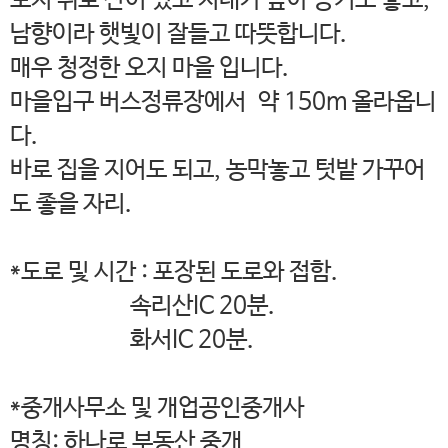
토지 뒤로 산이 있고 지대가 높아 공기도 좋고,
남향이라 햇빛이 잘들고 따뜻합니다.
매우 청정한 오지 마을 입니다.
마을입구 버스정류장에서 약 150m 올라옵니
다.
바로 집을 지어도 되고, 농막놓고 텃밭 가꾸어
도 좋을 자리.
*도로 및 시간 : 포장된 도로와 접함.
속리산IC 20분.
화서IC 20분.
*중개사무소 및 개업공인중개사
명칭: 하나로 부동산 중개