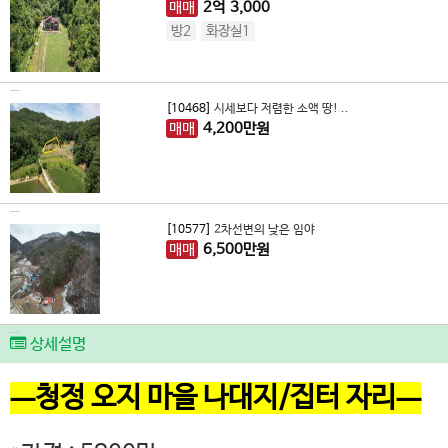
매매
2
억
3,000
방2
화장실1
[10468]
시세보다 저렴한 소액 땅! ..
매매
4,200
만원
[10577]
2차선변의 낮은 임야
매매
6,500
만원
상세설명
ㅡ청정 오지 마을 나대지/집터 자리ㅡ