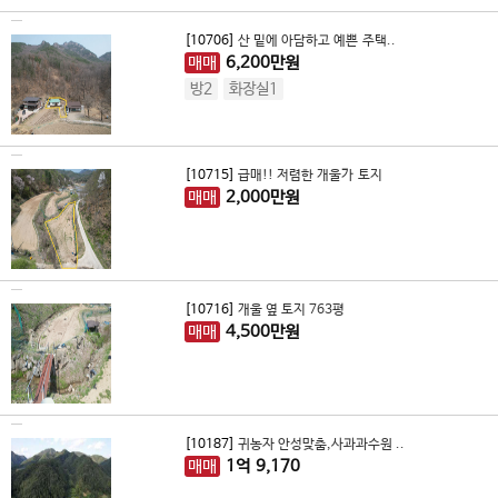
[10706]
산 밑에 아담하고 예쁜 주택..
매매
6,200
만원
방2
화장실1
[10715]
급매!! 저렴한 개울가 토지
매매
2,000
만원
[10716]
개울 옆 토지 763평
매매
4,500
만원
[10187]
귀농자 안성맞춤,사과과수원 ..
매매
1
억
9,170