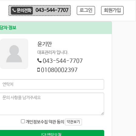
로그인
회원가입
043-544-7707
문의전화
당자 정보
윤기만
대표관리자 입니다.
043-544-7707
01080002397
개인정보수집 약관 동의
약관보기
연락요청