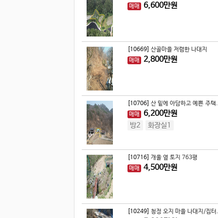
6,600
만원
매매
[10669]
산골마을 저렴한 나대지
2,800
만원
매매
[10706]
산 밑에 아담하고 예쁜 주택.
6,200
만원
매매
방2
화장실1
[10716]
개울 옆 토지 763평
4,500
만원
매매
[10249]
청정 오지 마을 나대지/집터.