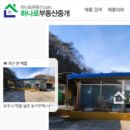
매물 검색
매물의뢰
최근 본 매물
상주시/텃밭 넓은 농가주택/시골마을 끝집/