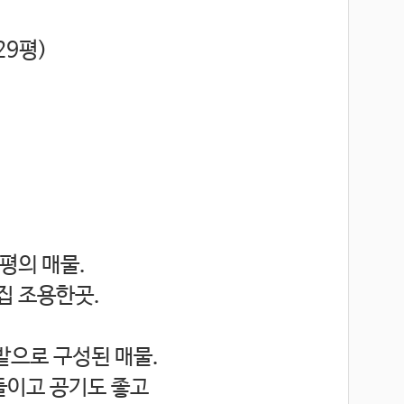
29평)
8평의 매물.
집 조용한곳.
밭으로 구성된 매물.
들이고 공기도 좋고