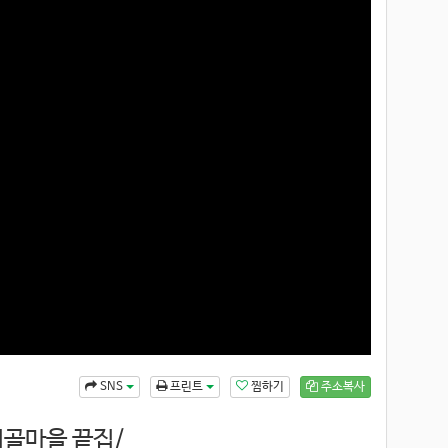
찜하기
주소복사
SNS
프린트
시골마을 끝집/