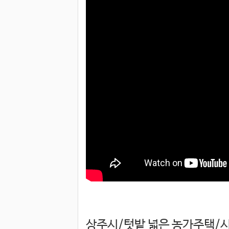
상주시/텃밭 넓은 농가주택/