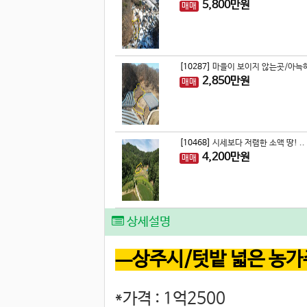
5,800
만원
매매
[10287]
마을이 보이지 않는곳/아늑하
2,850
만원
매매
[10468]
시세보다 저렴한 소액 땅! ..
4,200
만원
매매
상세설명
ㅡ상주시/텃밭 넓은 농가
*가격 : 1억2500