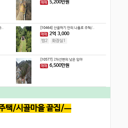
5,200
만원
매매
..
[10464]
산골짜기 안의 나홀로 주택/..
2
억
3,000
매매
방2
화장실1
[10577]
2차선변의 낮은 임야
6,500
만원
매매
주택/시골마을 끝집/ㅡ