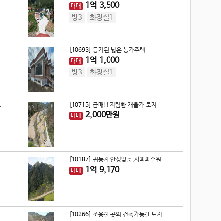
1
억
3,500
매매
방3
화장실1
[10693]
등기된 넓은 농가주택
1
억
1,000
매매
방3
화장실1
.
[10715]
급매!! 저렴한 개울가 토지
2,000
만원
매매
[10187]
귀농자 안성맞춤,사과과수원 ..
1
억
9,170
매매
.
[10266]
조용한 곳의 건축가능한 토지..