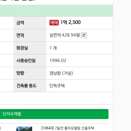
1
억
2,500
매매
금액
실면적
428.94평
면적
화장실
1 개
사용승인일
1996.02
방향
정남향 (거실)
건축물 용도
단독주택
단지내 매물
지
[10643]
2달전 올리모델링 산골주택