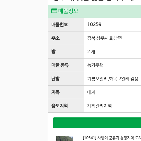
매물정보
매물번호
10259
주소
경북 상주시 화남면
방
2 개
매물 종류
농가주택
난방
기름보일러,화목보일러 겸용
지목
대지
용도지역
계획관리지역
[10641]
사방이 군유지 청정지역 토