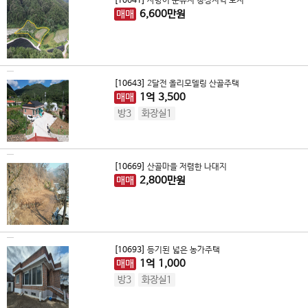
[10641]
사방이 군유지 청정지역 토지
매매
6,600
만원
[10643]
2달전 올리모델링 산골주택
매매
1
억
3,500
방3
화장실1
[10669]
산골마을 저렴한 나대지
매매
2,800
만원
[10693]
등기된 넓은 농가주택
매매
1
억
1,000
방3
화장실1