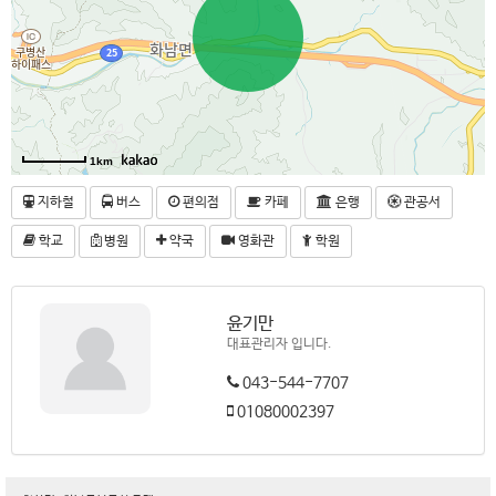
1km
지하철
버스
편의점
카페
은행
관공서
학교
병원
약국
영화관
학원
윤기만
대표관리자 입니다.
043-544-7707
01080002397