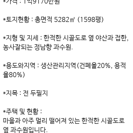
*가격 : 1억9170만원
*토지현황 : 총면적 5282㎡ (1598평)
*지형 및 지세 : 한적한 시골도로 옆 야산과 접한,
농사잘되는 정남향 과수원.
*용도와지역 : 생산관리지역(건폐율20%, 용적
율80%)
*지목 : 전 두필지
*주택 및 현황 :
마을과 아주 멀리 떨어져 있는 한적한 시골도로
옆 과수원입니다.