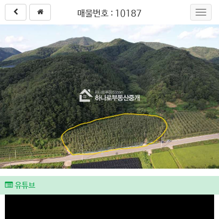
매물번호 : 10187
Toggl
navig
유튜브