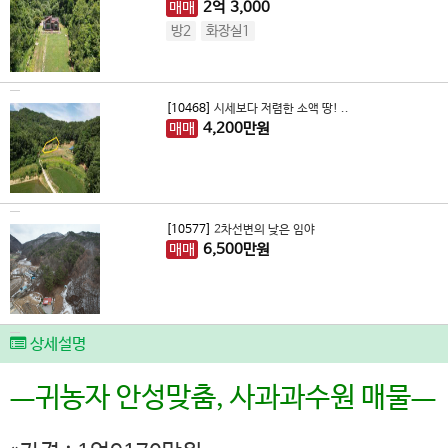
매매
2
억
3,000
방2
화장실1
[10468]
시세보다 저렴한 소액 땅! ..
매매
4,200
만원
[10577]
2차선변의 낮은 임야
매매
6,500
만원
상세설명
ㅡ귀농자 안성맞춤, 사과과수원 매물ㅡ