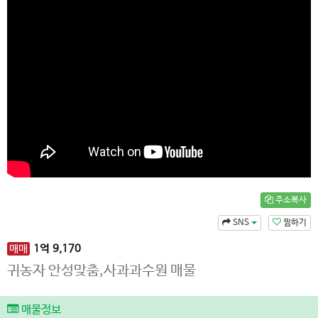
주소복사
SNS
찜하기
매매
1
억
9,170
귀농자 안성맞춤,사과과수원 매물
매물정보