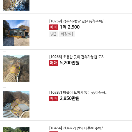
[10259]
상주시/텃밭 넓은 농가주택/..
매매
1
억
2,500
방2
화장실1
[10266]
조용한 곳의 건축가능한 토지..
매매
5,200
만원
[10287]
마을이 보이지 않는곳/아늑하..
매매
2,850
만원
[10464]
산골짜기 안의 나홀로 주택/..