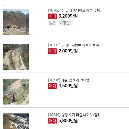
[10706]
산 밑에 아담하고 예쁜 주택..
매매
6,200
만원
방2
화장실1
[10715]
급매!! 저렴한 개울가 토지
매매
2,000
만원
[10716]
개울 옆 토지 763평
매매
4,500
만원
[10249]
청정 오지 마을 나대지/집터..
매매
5,800
만원