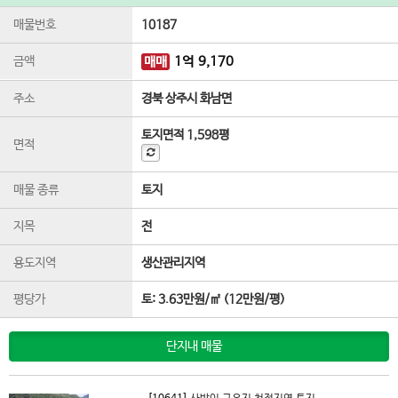
매물번호
10187
금액
매매
1
억
9,170
주소
경북 상주시 화남면
토지면적
1,598평
면적
매물 종류
토지
지목
전
용도지역
생산관리지역
평당가
토:
3.63만원/㎡
(
12만원/평
)
단지내 매물