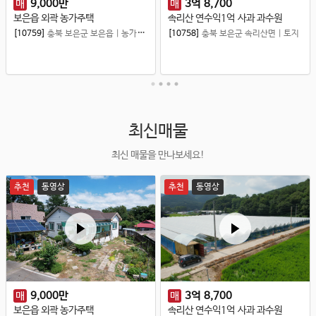
매
9,000
만
매
3
억
8,700
보은읍 외곽 농가주택
속리산 연수익1억 사과 과수원
[10759]
충북 보은군 보은읍
|
농가주택
[10758]
충북 보은군 속리산면
|
토지
최신매물
최신 매물을 만나보세요!
추천
동영상
추천
동영상
매
9,000
만
매
3
억
8,700
보은읍 외곽 농가주택
속리산 연수익1억 사과 과수원