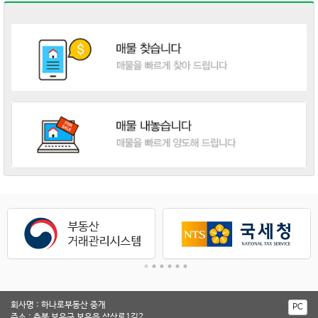
회사명 : 하나로부동산 중개
PC
주소 : 충북 보은군 보은읍 삼산로1길2