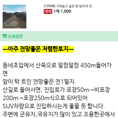
[10568]
지대높고 넓은 땅(농막과 연..
매매
1
억
1,000
상세설명
ㅡ아주 전망좋은 저렴한토지ㅡ
동네초입에서 산쪽으로 덜컹덜컹 450m들어가
면
앞이 탁 트인 전망좋은 전1필지.
산길로 들어서면, 진입로가 포장50m→비포장
200m→포장250m식으로 되어있어
SUV차량으로 진입하시는게 좋을 듯 합니다.
주변에 군유지,국유지가 많이 있고 조용한곳에서