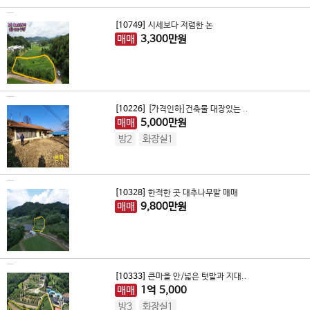
[10749]
시세보다 저렴한 논
매매
3,300
만원
[10226]
[가격인하]건축물 대장있는 ..
매매
5,000
만원
방2
화장실1
[10328]
한적한 곳 대추나무밭 매매
매매
9,800
만원
[10333]
큰마을 안/넓은 텃밭과 지대..
매매
1
억
5,000
방3
화장실1