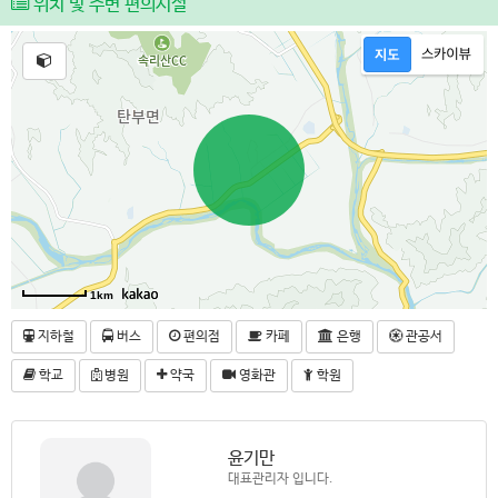
위치 및 주변 편의시설
1km
지하철
버스
편의점
카페
은행
관공서
학교
병원
약국
영화관
학원
윤기만
대표관리자 입니다.