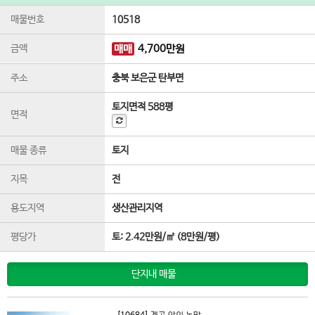
매물번호
10518
금액
매매
4,700
만원
주소
충북 보은군 탄부면
토지면적
588평
면적
매물 종류
토지
지목
전
용도지역
생산관리지역
평당가
토:
2.42만원/㎡
(
8만원/평
)
단지내 매물