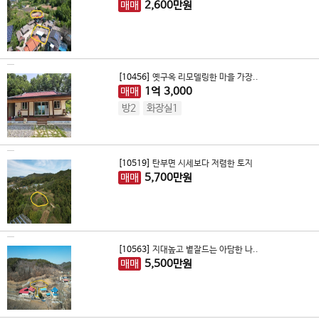
매매
2,600
만원
[10456]
옛구옥 리모델링한 마을 가장..
매매
1
억
3,000
방2
화장실1
[10519]
탄부면 시세보다 저렴한 토지
매매
5,700
만원
[10563]
지대높고 볕잘드는 아담한 나..
매매
5,500
만원