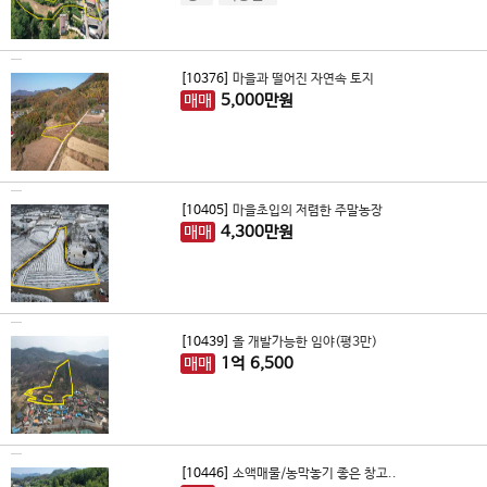
[10376]
마을과 떨어진 자연속 토지
매매
5,000
만원
[10405]
마을초입의 저렴한 주말농장
매매
4,300
만원
[10439]
올 개발가능한 임야(평3만)
매매
1
억
6,500
[10446]
소액매물/농막놓기 좋은 창고..