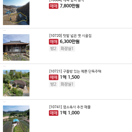
[10684]
계곡 앞의 농막
매매
7,800
만원
[10720]
텃밭 넓은 옛 시골집
매매
6,300
만원
방2
화장실1
[10721]
구들방 있는 예쁜 단독주택
매매
1
억
1,500
방2
화장실1
[10741]
염소축사 추천 매물
매매
1
억
1,000