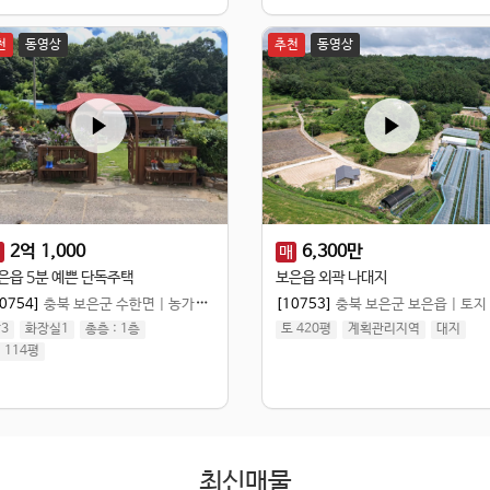
천
동영상
추천
동영상
2
억
1,000
6,300
만
매
매
은읍 5분 예쁜 단독주택
보은읍 외곽 나대지
0754]
충북 보은군 수한면
|
농가주택
[10753]
충북 보은군 보은읍
|
토지
3
화장실1
총층 :
1
층
토 420평
계획관리지역
대지
 114평
최신매물