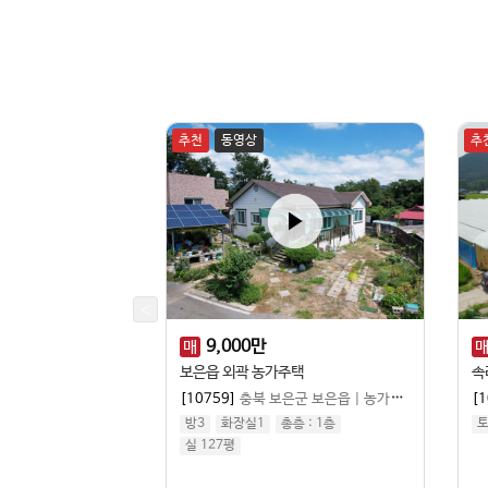
추천
동영상
추
9,000
만
매
 주택
보은읍 외곽 농가주택
속
은군 산외면
|
농가주택
[10759]
충북 보은군 보은읍
|
농가주택
[1
층 :
1
층
방3
화장실1
총층 :
1
층
토
실 127평