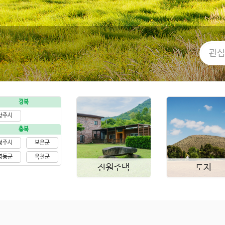
경북
상주시
충북
청주시
보은군
영동군
옥천군
전원주택
토지