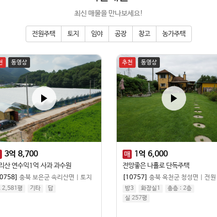
최신 매물을 만나보세요!
전원주택
토지
임야
공장
창고
농가주택
천
동영상
추천
동영상
3
억
8,700
1
억
6,000
매
매
리산 연수익1억 사과 과수원
전망좋은 나홀로 단독주택
0758]
충북 보은군 속리산면
|
토지
[10757]
충북 옥천군 청성면
|
전원주택
 2,581평
기타
답
방3
화장실1
총층 :
2
층
실 257평