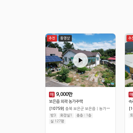
추천
동영상
추
9,000
만
매
보은읍 외곽 농가주택
속
[10759]
충북 보은군 보은읍
|
농가주택
[1
방3
화장실1
총층 :
1
층
토
실 127평