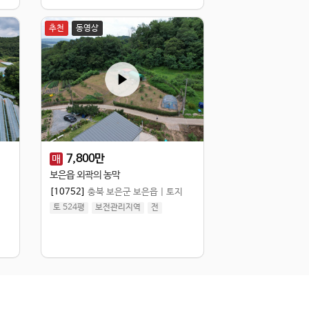
추천
동영상
7,800
만
매
보은읍 외곽의 농막
[10752]
충북 보은군 보은읍
|
토지
토 524평
보전관리지역
전