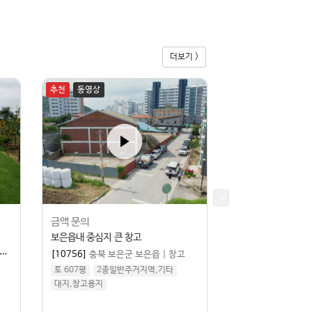
더보기 >
추천
동영상
추천
동영상
4,500
만
금액 문의
매
보은읍내 중심지 큰 창고
저렴하게 나온 토지 
[10756]
충북 보은군 보은읍
|
창고
[10755]
충북 보은
토 607평
2종일반주거지역,기타
토 614평
계획관
대지,창고용지