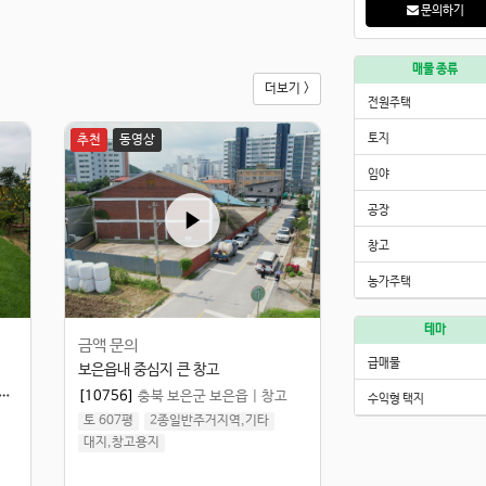
문의하기
매물 종류
더보기 >
전원주택
추천
동영상
토지
임야
공장
창고
농가주택
테마
금액 문의
급매물
보은읍내 중심지 큰 창고
[10756]
충북 보은군 보은읍
|
창고
수익형 택지
토 607평
2종일반주거지역,기타
대지,창고용지