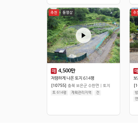
추천
동영상
추
4,500
만
매
저렴하게 나온 토지 614평
보
[10755]
충북 보은군 수한면
|
토지
[1
토 614평
계획관리지역
전
방
연